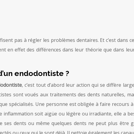
ffisent pas à régler les problèmes dentaires. Et c’est dans 
 en effet des différences dans leur théorie que dans leur pr
d’un endodontiste ?
dodontiste
, c’est tout d’abord leur action qui se diffère la
istes sont voués aux traitements des dents naturelles, mai
que spécialisés. Une personne est obligée à faire recours 
 inflammation soit aigüe ou légère ou irradiante, elle a bes
e ses dents ou même quelques dents ne peut plus être gar
fectés ou ceux qui le sont déjà. Il nettoie également les cana