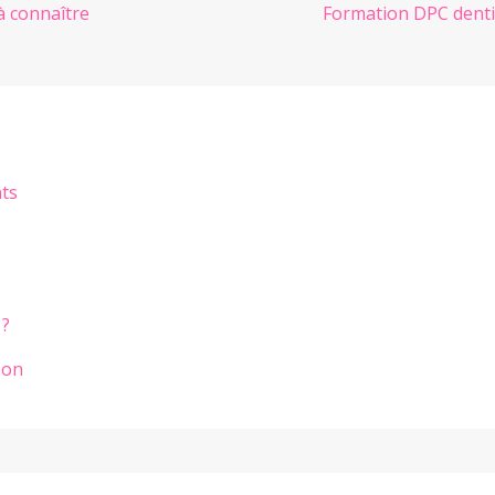
à connaître
Formation DPC dentis
nts
 ?
son