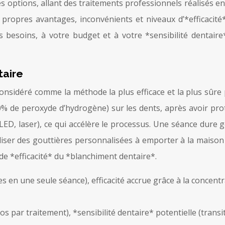
ptions, allant des traitements professionnels réalisés en 
 propres avantages, inconvénients et niveaux d’*efficacité*
s besoins, à votre budget et à votre *sensibilité dentai
taire
nsidéré comme la méthode la plus efficace et la plus sûre p
 de peroxyde d’hydrogène) sur les dents, après avoir proté
LED, laser), ce qui accélère le processus. Une séance dure
liser des gouttières personnalisées à emporter à la maison
nde *efficacité* du *blanchiment dentaire*.
es en une seule séance), efficacité accrue grâce à la concent
 par traitement), *sensibilité dentaire* potentielle (transit