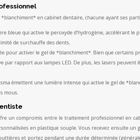
ofessionnel
e *blanchiment* en cabinet dentaire, chacune ayant ses partic
 bleue qui active le peroxyde d’hydrogène, accélérant le p
imité de surchauffe des dents.
ée pour activer le gel de *blanchiment*. Bien que certains p
ive par rapport aux lampes LED. De plus, les lasers peuvent 
ma émettent une lumière intense qui active le gel de *blanc
sus mous.
entiste
fre un compromis entre le traitement professionnel en cabi
rsonnalisées en plastique souple. Vous recevez ensuite un
outtières et portez pendant une durée déterminée (général