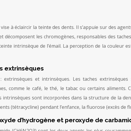
se à éclaircir la teinte des dents. Il s’appuie sur des age
t décomposent les chromogènes, responsables des taches. Il 
teinte intrinsèque de l’émail. La perception de la couleur es
vs extrinsèques
: extrinsèques et intrinsèques. Les taches extrinsèques s
s, comme le café, le thé, le tabac ou certains aliments. C
 intrinsèques sont incorporées dans la structure de la dent e
nts (tétracycline) pendant l’enfance, la fluorose (excès de 
roxyde d’hydrogène et peroxyde de carbami
mide (CH6N2O3) sont les deux agents les plus couramment 