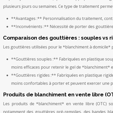
plusieurs jours ou semaines. Ce type de traitement perme
**Avantages :** Personnalisation du traitement, contr
**Inconvénients :** Nécessité de porter des gouttièr
Comparaison des gouttières : souples vs r
Les gouttières utilisées pour le *blanchiment à domicile*
**Gouttières souples :** Fabriquées en plastique soup
moins efficaces pour retenir le gel de *blanchiment* 
**Gouttières rigides :** Fabriquées en plastique rigid
moins confortables à porter et peuvent exercer une pr
Produits de blanchiment en vente libre (O
Les produits de *blanchiment* en vente libre (OTC) so
notamment des gouttières pré-remplies, des bandes blan