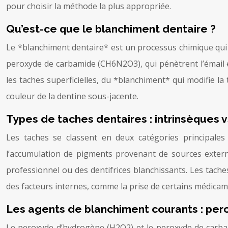
pour choisir la méthode la plus appropriée.
Qu’est-ce que le blanchiment dentaire ?
Le *blanchiment dentaire* est un processus chimique qui vi
peroxyde de carbamide (CH6N2O3), qui pénètrent l’émail e
les taches superficielles, du *blanchiment* qui modifie la 
couleur de la dentine sous-jacente.
Types de taches dentaires : intrinsèques 
Les taches se classent en deux catégories principales 
l’accumulation de pigments provenant de sources externe
professionnel ou des dentifrices blanchissants. Les taches
des facteurs internes, comme la prise de certains médicame
Les agents de blanchiment courants : pe
Le peroxyde d’hydrogène (H2O2) et le peroxyde de carba