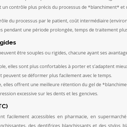
t un contrôle plus précis du processus de *blanchiment* et 
ôle du processus par le patient, coût intermédiaire (environ
es pendant une période prolongée, temps de traitement plus
igides
 peuvent être souples ou rigides, chacune ayant ses avantage
le, elles sont plus confortables à porter et s’adaptent mieu
et peuvent se déformer plus facilement avec le temps.
e, elles offrent une meilleure rétention du gel de *blanchim
ession excessive sur les dents et les gencives.
TC)
nt facilement accessibles en pharmacie, en supermarché e
chissantes, des dentifrices blanchissants et des stylos b