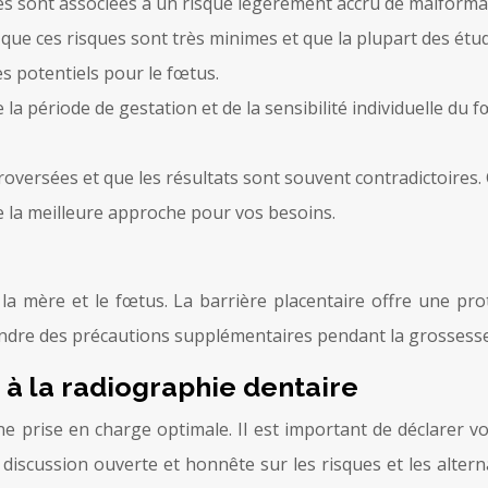
s sont associées à un risque légèrement accru de malformat
r que ces risques sont très minimes et que la plupart des ét
s potentiels pour le fœtus.
a période de gestation et de la sensibilité individuelle du f
troversées et que les résultats sont souvent contradictoires
de la meilleure approche pour vos besoins.
la mère et le fœtus. La barrière placentaire offre une prot
endre des précautions supplémentaires pendant la grossess
 à la radiographie dentaire
e prise en charge optimale. Il est important de déclarer v
discussion ouverte et honnête sur les risques et les alter