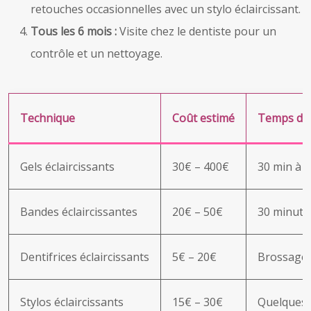
retouches occasionnelles avec un stylo éclaircissant.
Tous les 6 mois :
Visite chez le dentiste pour un
contrôle et un nettoyage.
Technique
Coût estimé
Temps d’a
Gels éclaircissants
30€ – 400€
30 min à 
Bandes éclaircissantes
20€ – 50€
30 minute
Dentifrices éclaircissants
5€ – 20€
Brossage 
Stylos éclaircissants
15€ – 30€
Quelques 