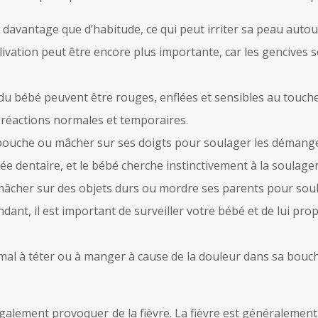
davantage que d’habitude, ce qui peut irriter sa peau autou
ivation peut être encore plus importante, car les gencives 
du bébé peuvent être rouges, enflées et sensibles au toucher
 réactions normales et temporaires.
 bouche ou mâcher sur ses doigts pour soulager les démange
 dentaire, et le bébé cherche instinctivement à la soulage
âcher sur des objets durs ou mordre ses parents pour soulag
nt, il est important de surveiller votre bébé et de lui prop
mal à téter ou à manger à cause de la douleur dans sa bouch
galement provoquer de la fièvre. La fièvre est généralemen