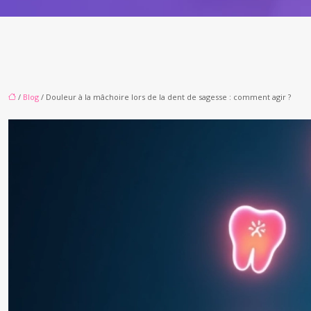
/
Blog
/ Douleur à la mâchoire lors de la dent de sagesse : comment agir ?